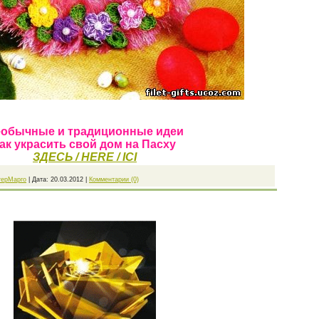
обычные и традиционные идеи
ак украсить свой дом на Пасху
ЗДЕСЬ / HERE / ICI
терМарго
|
Дата:
20.03.2012
|
Комментарии (0)