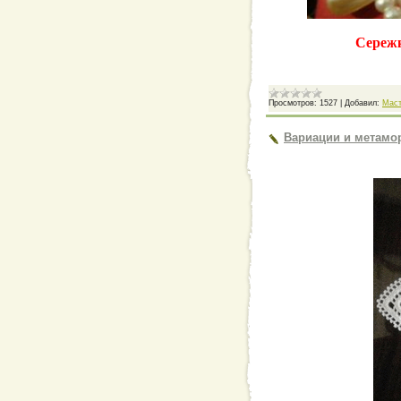
Сережк
Просмотров:
1527
|
Добавил:
Мас
Вариации и метамо