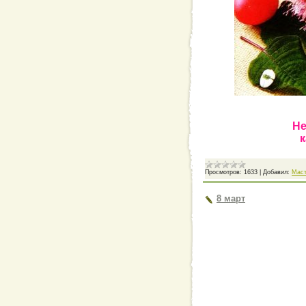
Не
к
Просмотров:
1633
|
Добавил:
Мас
8 март