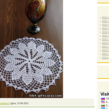
2011
2011 
2011 
2011 
2011
2011 
2012
2012
2012
2012
2012 
2012
терМарго
|
Дата:
15.08.2012